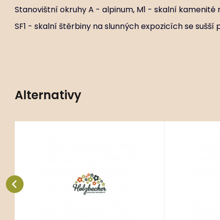
Stanovištní okruhy A - alpinum, M1 - skalní kamenité 
SF1 - skalní štěrbiny na slunných expozicích se sušší 
Alternativy
Kód:
ART02227
Sedum ewersii ‘Nanum’
Sed
P9X9
Stanovištní okruhy A - alpinum, M1
Stanovištní
- skalní kamenité rohože se sušší
- skalní ka
půdou, SF1 - skalní štěrbiny na
půdou, SF1 -
Oblíbený
Porovnat