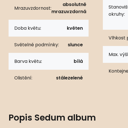
absolutně
Stanoviš
Mrazuvzdornost:
mrazuvzdorná
okruhy:
Doba květu:
květen
Vlhkost 
Světelné podmínky:
slunce
Max. výš
Barva květu:
bílá
Kontejne
Olistění:
stálezelené
Popis
Sedum album