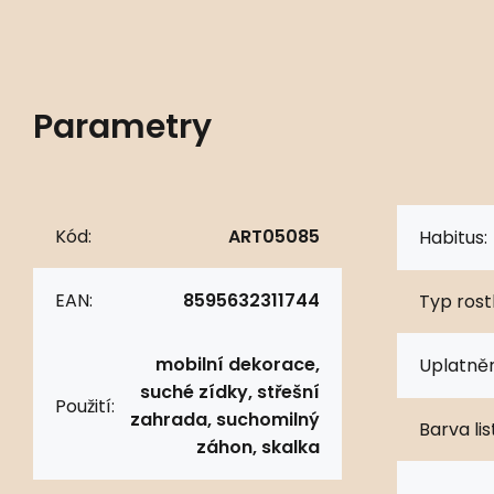
Parametry
Kód:
ART05085
Habitus:
EAN:
8595632311744
Typ rostl
mobilní dekorace,
Uplatněn
suché zídky, střešní
Použití:
zahrada, suchomilný
Barva lis
záhon, skalka