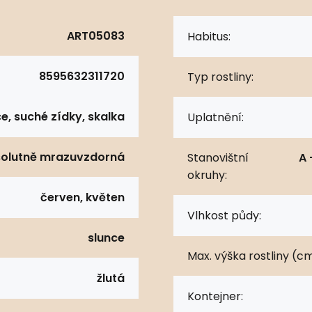
ART05083
Habitus:
8595632311720
Typ rostliny:
e, suché zídky, skalka
Uplatnění:
olutně mrazuvzdorná
Stanovištní
A 
okruhy:
červen, květen
Vlhkost půdy:
slunce
Max. výška rostliny (cm
žlutá
Kontejner: