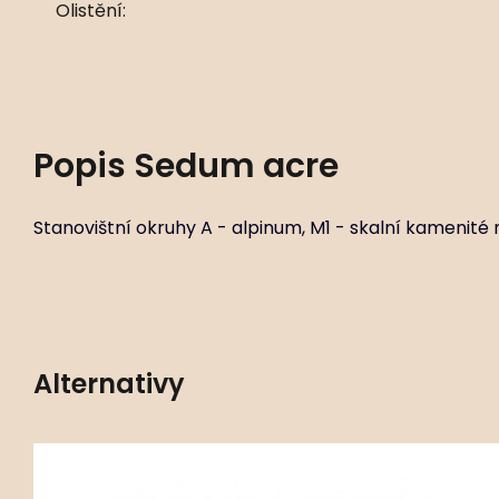
Olistění:
Popis
Sedum acre
Stanovištní okruhy A - alpinum, M1 - skalní kamenité 
Alternativy
Kód:
ART02249