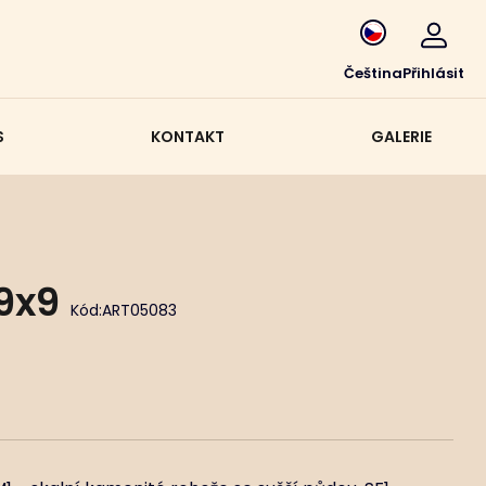
Čeština
Přihlásit
S
KONTAKT
GALERIE
9x9
Kód:
ART05083