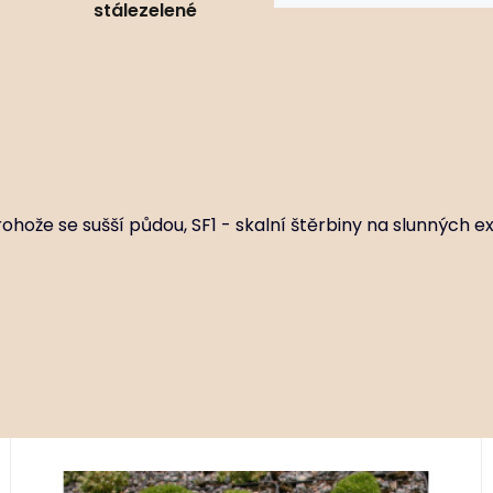
stálezelené
rohože se sušší půdou, SF1 - skalní štěrbiny na slunných e
Kód:
ART02246