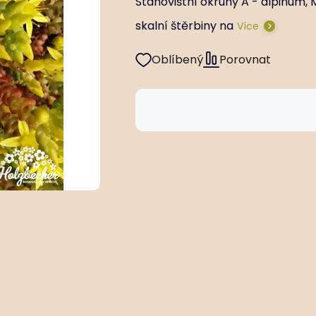
Stanovištní okruhy A - alpinum, M
skalní štěrbiny na
Více
Oblíbený
Porovnat