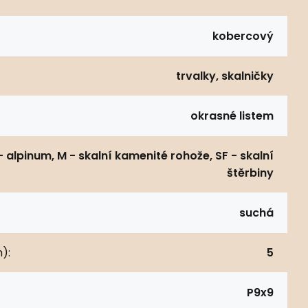
kobercový
trvalky, skalničky
okrasné listem
- alpinum, M - skalní kamenité rohože, SF - skalní
štěrbiny
suchá
):
5
P9x9