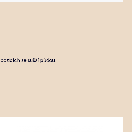
xpozicích se sušší půdou.
Kód:
ART02250