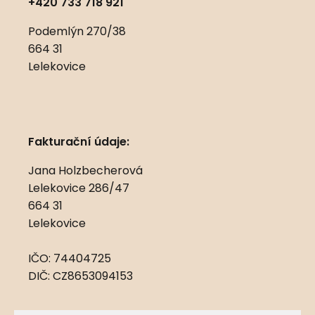
+420 733 718 921
Podemlýn 270/38
664 31
Lelekovice
Fakturační údaje:
Jana Holzbecherová
Lelekovice 286/47
664 31
Lelekovice
IČO: 74404725
DIČ: CZ8653094153