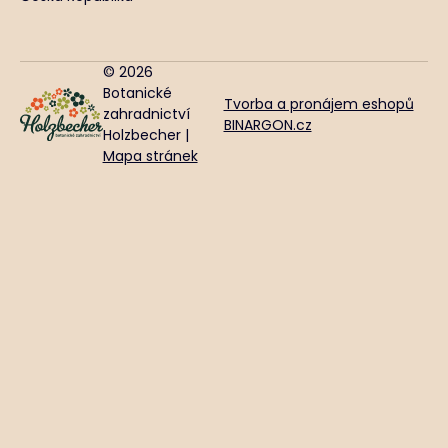
© 2026
Botanické
Tvorba a pronájem eshopů
zahradnictví
BINARGON.cz
Holzbecher |
Mapa stránek