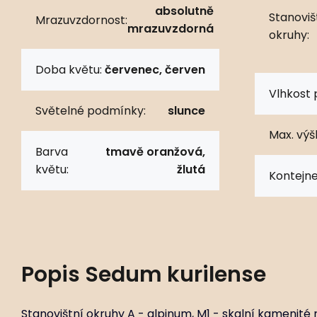
absolutně
Stanoviš
Mrazuvzdornost:
mrazuvzdorná
okruhy:
Doba květu:
červenec, červen
Vlhkost 
Světelné podmínky:
slunce
Max. výš
Barva
tmavě oranžová,
květu:
žlutá
Kontejne
Popis
Sedum kurilense
Stanovištní okruhy A - alpinum, M1 - skalní kamenité 