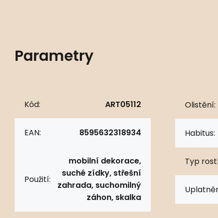
Parametry
Kód:
ART05112
Olistění:
EAN:
8595632318934
Habitus:
mobilní dekorace,
Typ rostl
suché zídky, střešní
Použití:
zahrada, suchomilný
Uplatněn
záhon, skalka