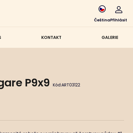
Čeština
Přihlásit
S
KONTAKT
GALERIE
gare P9x9
Kód:
ART03122