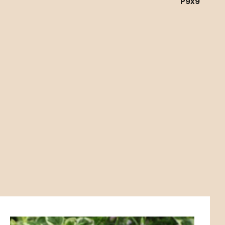
P9x9
Kód:
ART01832