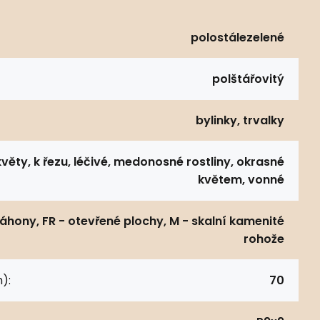
polostálezelené
polštářovitý
bylinky, trvalky
květy, k řezu, léčivé, medonosné rostliny, okrasné
květem, vonné
záhony, FR - otevřené plochy, M - skalní kamenité
rohože
):
70