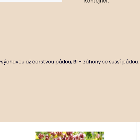
Kontejner:
ysýchavou až čerstvou půdou, B1 - záhony se sušší půdou.
Kód:
ART00007