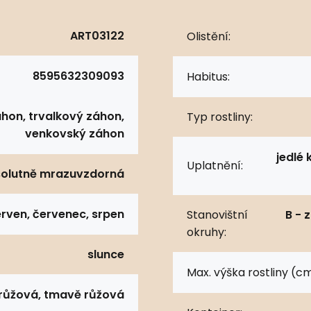
ART03122
Olistění:
8595632309093
Habitus:
áhon, trvalkový záhon,
Typ rostliny:
venkovský záhon
jedlé 
Uplatnění:
olutně mrazuvzdorná
rven, červenec, srpen
Stanovištní
B - 
okruhy:
slunce
Max. výška rostliny (cm
růžová, tmavě růžová