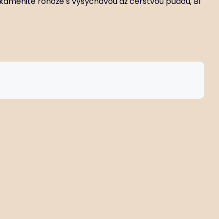
í kamenité rohože s vysýchavou až čerstvou půdou, B1