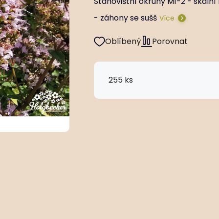
Stanovištní okruhy M1-2 - skaln
- záhony se sušš
Více
Oblíbený
Porovnat
255 ks