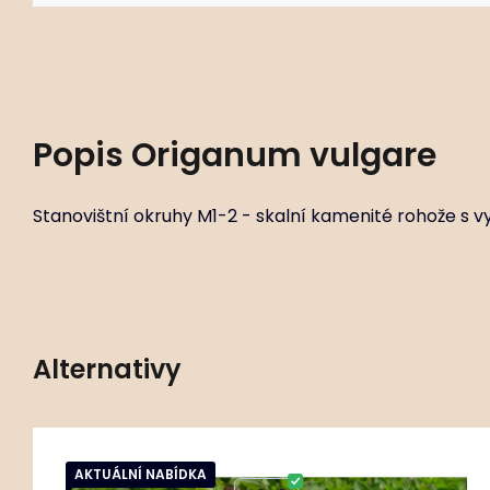
Popis
Origanum vulgare
Stanovištní okruhy M1-2 - skalní kamenité rohože s v
Alternativy
434 ks
AKTUÁLNÍ NABÍDKA
Kód:
ART00515