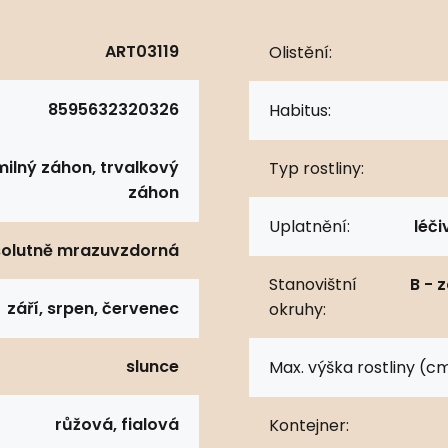
ART03119
Olistění:
8595632320326
Habitus:
ilný záhon, trvalkový
Typ rostliny:
záhon
Uplatnění:
léči
olutně mrazuvzdorná
Stanovištní
B - 
září, srpen, červenec
okruhy:
slunce
Max. výška rostliny (cm
růžová, fialová
Kontejner: