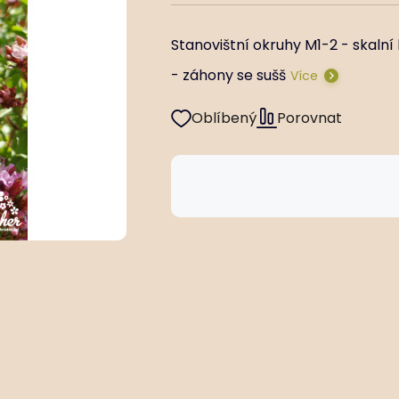
Stanovištní okruhy M1-2 - skaln
- záhony se sušš
Více
Oblíbený
Porovnat