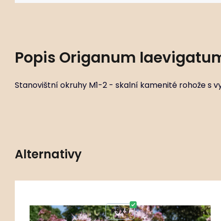
Popis
Origanum laevigatum
Stanovištní okruhy M1-2 - skalní kamenité rohože s v
Alternativy
255 ks
Kód:
ART00514
Origanum vulgare
P9X9
Stanovištní okruhy M1-2 - skalní kamenité rohože s