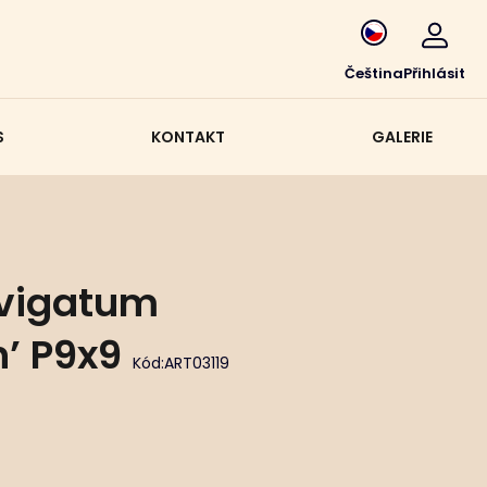
Čeština
Přihlásit
S
KONTAKT
GALERIE
vigatum
’ P9x9
Kód:
ART03119