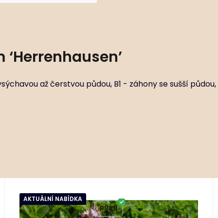
 ‘Herrenhausen’
ysýchavou až čerstvou půdou, B1 - záhony se sušší půdou, 
1779 ks
AKTUÁLNÍ NABÍDKA
Kód:
ART00515
Origanum vulgare ‘Compactum’
P9X9
Stanovištní okruhy M1-2 - skalní kamenité rohože s