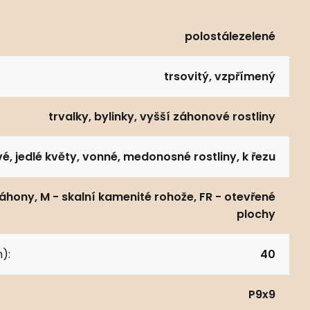
polostálezelené
trsovitý, vzpřímený
trvalky, bylinky, vyšší záhonové rostliny
vé, jedlé květy, vonné, medonosné rostliny, k řezu
záhony, M - skalní kamenité rohože, FR - otevřené
plochy
):
40
P9x9