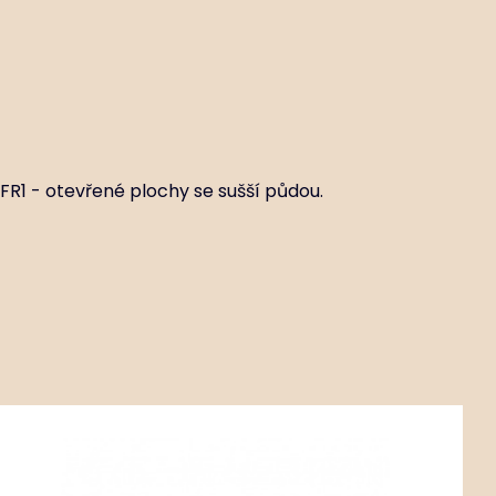
FR1 - otevřené plochy se sušší půdou.
Kód:
ART00511
Origanum laevigatum ‘Aromatico’
P11X11
Stanovištní okruhy M1-2 - skalní kamenité rohože s