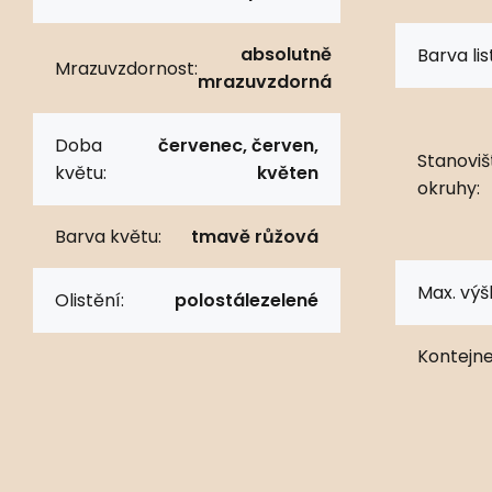
absolutně
Barva lis
Mrazuvzdornost:
mrazuvzdorná
Doba
červenec, červen,
Stanoviš
květu:
květen
okruhy:
Barva květu:
tmavě růžová
Max. výš
Olistění:
polostálezelené
Kontejne