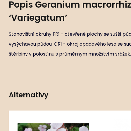
Popis
Geranium macrorrhi
‘Variegatum’
Stanovištní okruhy FR1 - otevřené plochy se sušší půdo
vysýchavou půdou, GR1 - okraj opadavého lesa se suc
štěrbiny v polostínu s průměrným množstvím srážek.
Alternativy
Kód:
ART01351
Geranium macrorrhizum
Gerani
P9X9