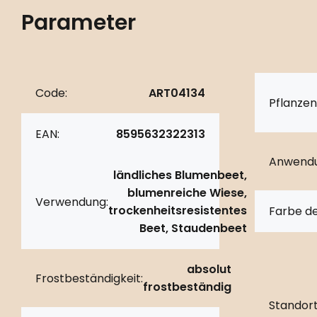
Parameter
Code:
ART04134
Pflanzen
EAN:
8595632322313
Anwendu
ländliches Blumenbeet,
blumenreiche Wiese,
Verwendung:
trockenheitsresistentes
Farbe de
Beet, Staudenbeet
absolut
Frostbeständigkeit:
frostbeständig
Standort