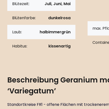
Blütezeit:
Juli, Juni, Mai
Blütenfarbe:
dunkelrosa
max. Pf
Laub:
halbimmergrün
Containe
Habitus:
kissenartig
Beschreibung
Geranium ma
‘Variegatum’
Standortkreise FR1 - offene Flächen mit trockenerem