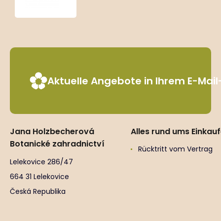
‘Variegatum’
Aktuelle Angebote in Ihrem E-Mai
Jana Holzbecherová
Alles rund ums Einkau
Botanické zahradnictví
Rücktritt vom Vertrag
Lelekovice 286/47
664 31 Lelekovice
Česká Republika