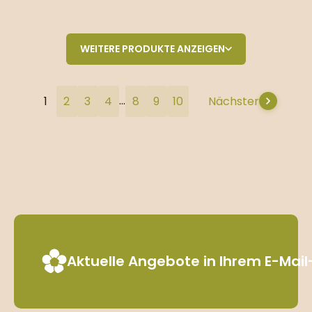
WEITERE PRODUKTE ANZEIGEN
...
1
2
3
4
8
9
10
Nächster
Aktuelle Angebote in Ihrem E-Mai