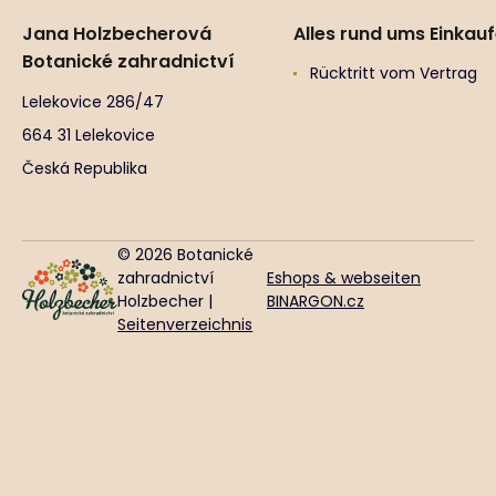
Jana Holzbecherová
Alles rund ums Einkau
Botanické zahradnictví
Rücktritt vom Vertrag
Lelekovice 286/47
664 31 Lelekovice
Česká Republika
© 2026 Botanické
zahradnictví
Eshops & webseiten
Holzbecher |
BINARGON.cz
Seitenverzeichnis