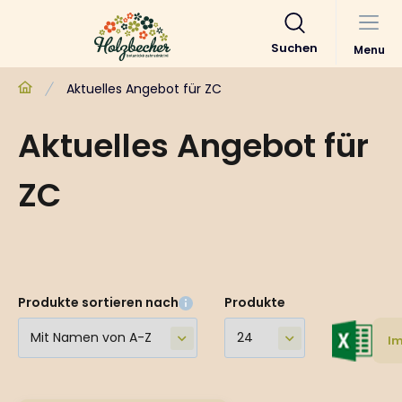
Suchen
Menu
Aktuelles Angebot für ZC
Aktuelles Angebot für
ZC
Produkte sortieren nach
Produkte
Im