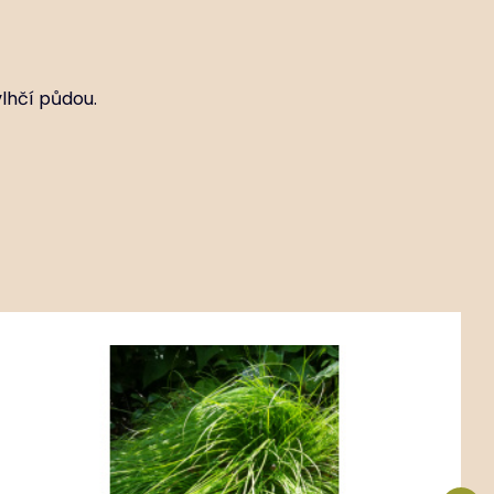
vlhčí půdou.
Kód:
ART00601
Carex montana
P9X9
Stanovištní okruhy G1-2 - opadavý les se sušší až
čerstvou půdou, GR1-2 - okraj opadavého lesa se šu