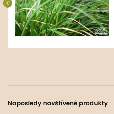
Oblíbený
Porovnat
Naposledy navštívené produkty