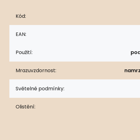
Kód:
EAN:
Použití:
pod
Mrazuvzdornost:
namrz
Světelné podmínky:
Olistění: