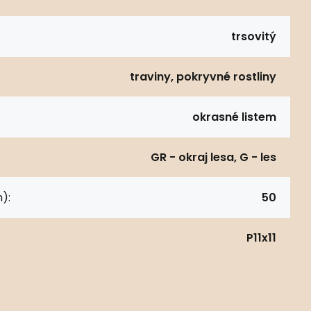
trsovitý
traviny, pokryvné rostliny
okrasné listem
GR - okraj lesa, G - les
):
50
P11x11