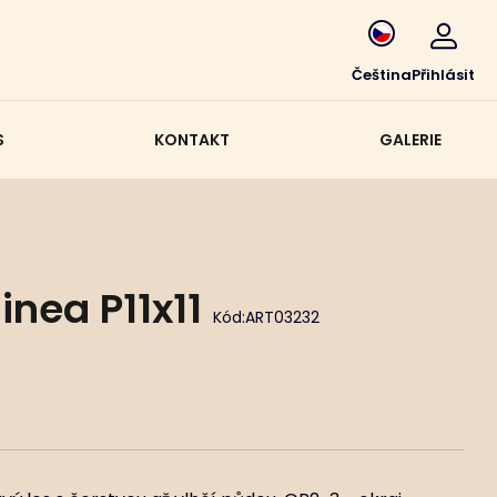
Čeština
Přihlásit
S
KONTAKT
GALERIE
nea P11x11
Kód:
ART03232