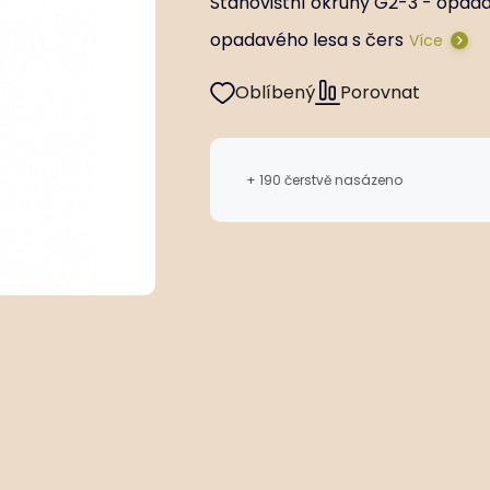
Stanovištní okruhy G2-3 - opadav
opadavého lesa s čers
Více
Oblíbený
Porovnat
+ 190 čerstvě nasázeno