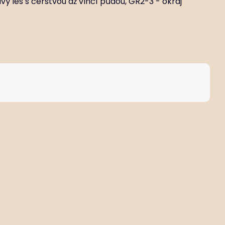
ý les s čerstvou až vlhčí půdou, GR2-3 - okraj