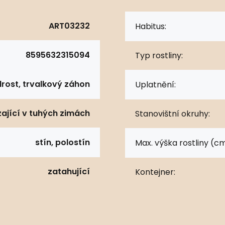
ART03232
Habitus:
8595632315094
Typ rostliny:
rost, trvalkový záhon
Uplatnění:
ající v tuhých zimách
Stanovištní okruhy:
stín, polostín
Max. výška rostliny (cm
zatahující
Kontejner: