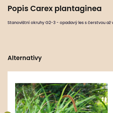
Popis
Carex plantaginea
Stanovištní okruhy G2-3 - opadavý les s čerstvou až 
Alternativy
Kód:
ART00602
Carex morrowii
P11X11
Stanovištní okruhy G2 - opadavý les s čerstvou
půdou, GR2 - okraj opadavého lesa s čerstvou
půdou.