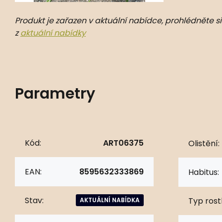
Produkt je zařazen v aktuální nabídce, prohlédněte si
z
aktuální nabídky
Parametry
Kód:
ART06375
Olistění:
EAN:
8595632333869
Habitus:
Stav:
Typ rostl
AKTUÁLNÍ NABÍDKA