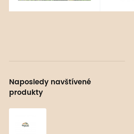
Naposledy navštívené
produkty
Carex
morrowii
‘Irish