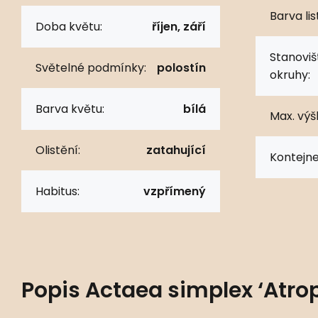
Barva lis
Doba květu:
říjen, září
Stanoviš
Světelné podmínky:
polostín
okruhy:
Barva květu:
bílá
Max. výš
Olistění:
zatahující
Kontejne
Habitus:
vzpřímený
Popis
Actaea simplex ‘Atro