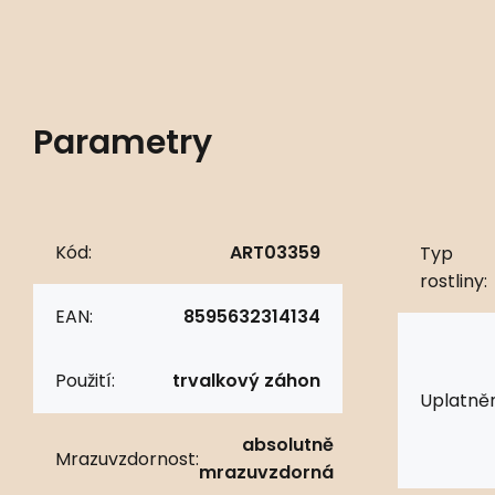
Parametry
Kód:
ART03359
Typ
rostliny:
EAN:
8595632314134
Použití:
trvalkový záhon
Uplatněn
absolutně
Mrazuvzdornost:
mrazuvzdorná