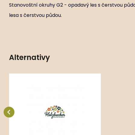
Stanovoštní okruhy G2 - opadavý les s čerstvou půd
lesa s čerstvou půdou.
Alternativy
Kód:
ART01049
Cimicifuga racemosa
P14X14
Stanovištní okruhy GR2 - okraj
opadavého lesa s čerstvou půdou,
FR2 - otevřené plochy s čerstvou
Oblíbený
Porovnat
půd