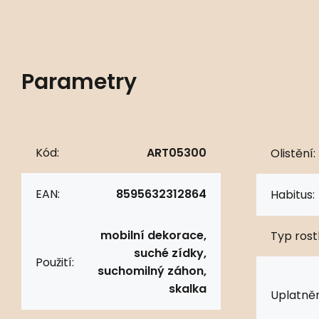
Parametry
Kód:
ART05300
Olistění:
EAN:
8595632312864
Habitus:
mobilní dekorace,
Typ rostl
suché zídky,
Použití:
suchomilný záhon,
skalka
Uplatněn