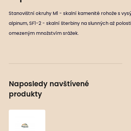
Stanovištní okruhy M1 - skalní kamenité rohože s vy
alpinum, SF1-2 - skalní šterbiny na slunných až polos
omezeným množstvím srážek.
Naposledy navštívené
produkty
Veronica
schmidtiana