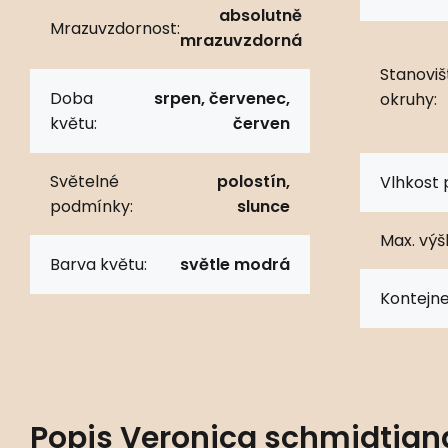
absolutně
Mrazuvzdornost:
mrazuvzdorná
Stanoviš
Doba
srpen, červenec,
okruhy:
květu:
červen
Světelné
polostín,
Vlhkost 
podmínky:
slunce
Max. výš
Barva květu:
světle modrá
Kontejne
Popis
Veronica schmidtian