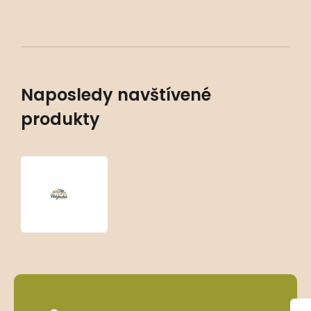
Naposledy navštívené
produkty
Symphytum
grandiflorum
‘Wisley
Blue’