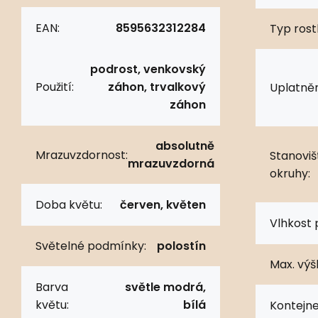
EAN:
8595632312284
Typ rostl
podrost, venkovský
Použití:
záhon, trvalkový
Uplatněn
záhon
absolutně
Mrazuvzdornost:
Stanoviš
mrazuvzdorná
okruhy:
Doba květu:
červen, květen
Vlhkost 
Světelné podmínky:
polostín
Max. výš
Barva
světle modrá,
květu:
bílá
Kontejne