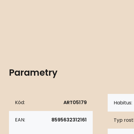
Parametry
Kód:
ART05179
Habitus:
EAN:
8595632312161
Typ rostl