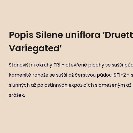
Popis
Silene uniflora ‘Druett
Variegated’
Stanovištní okruhy FR1 - otevřené plochy se sušší půd
kamenité rohože se sušší až čerstvou půdou, SF1-2 - s
slunných až polostinných expozicích s omezeným 
srážek.