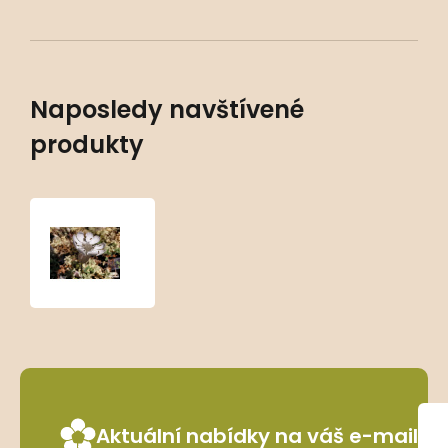
Naposledy navštívené
produkty
Silene
uniflora
‘Druett's
Variegated’
Aktuální nabídky na váš e-mail