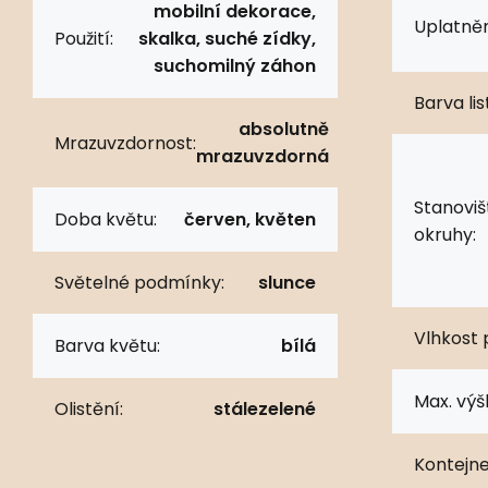
mobilní dekorace,
Uplatněn
Použití:
skalka, suché zídky,
suchomilný záhon
Barva lis
absolutně
Mrazuvzdornost:
mrazuvzdorná
Stanoviš
Doba květu:
červen, květen
okruhy:
Světelné podmínky:
slunce
Vlhkost 
Barva květu:
bílá
Max. výš
Olistění:
stálezelené
Kontejne