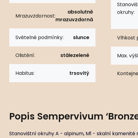
Stanoviš
absolutně
okruhy:
Mrazuvzdornost:
mrazuvzdorná
Světelné podmínky:
slunce
Vlhkost 
Olistění:
stálezelené
Max. výš
Habitus:
trsovitý
Kontejne
Popis
Sempervivum ‘Bronze 
Stanovištní okruhy A - alpinum, M1 - skalní kamenité 