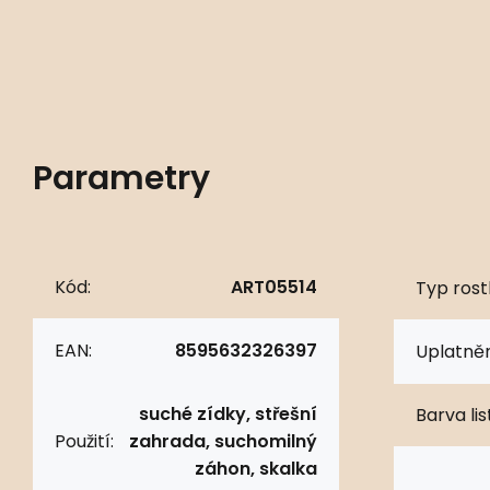
Parametry
Kód:
ART05514
Typ rostl
EAN:
8595632326397
Uplatněn
suché zídky, střešní
Barva lis
Použití:
zahrada, suchomilný
záhon, skalka