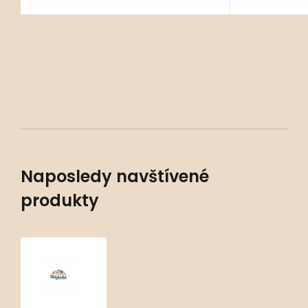
Naposledy navštívené
produkty
Sempervivum
‘Bronze
Pastel’