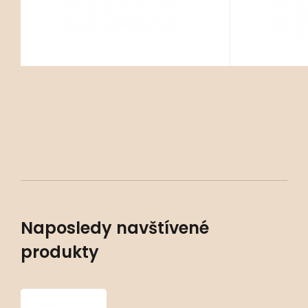
expozic
expozic
Naposledy navštívené
produkty