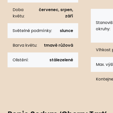
Doba
červenec, srpen,
květu:
září
Stanoviš
okruhy:
Světelné podmínky:
slunce
Barva květu:
tmavě růžová
Vlhkost 
Olistění:
stálezelené
Max. výš
Kontejne