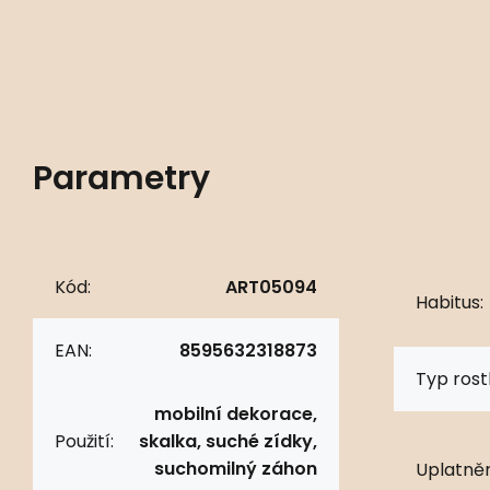
Parametry
Kód:
ART05094
Habitus:
EAN:
8595632318873
Typ rostl
mobilní dekorace,
Použití:
skalka, suché zídky,
suchomilný záhon
Uplatněn