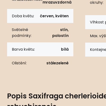
mrazuvzdorná
okruhy:
Doba květu:
červen, květen
Vlhkost 
Světelné
stín,
podmínky:
polostín
Max. výš
Barva květu:
bílá
Kontejne
Olistění:
stálezelené
Popis
Saxifraga cherlerioide