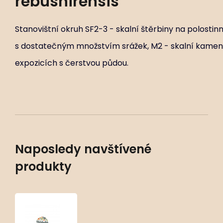
rebushirensis
Stanovištní okruh SF2-3 - skalní štěrbiny na polosti
s dostatečným množstvím srážek, M2 - skalní kameni
expozicích s čerstvou půdou.
Naposledy navštívené
produkty
Saxifraga
cherlerioides