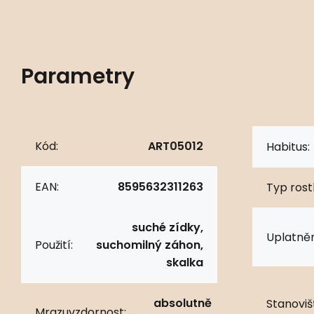
Parametry
Kód:
ART05012
Habitus:
EAN:
8595632311263
Typ rostl
suché zídky,
Uplatněn
Použití:
suchomilný záhon,
skalka
absolutně
Stanoviš
Mrazuvzdornost: