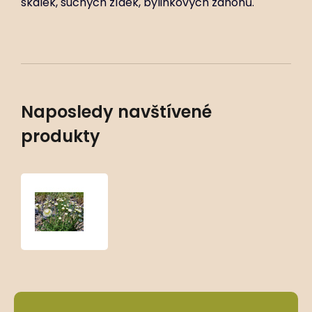
skalek, suchých zídek, bylinkových záhonů.
Naposledy navštívené
produkty
Santolina
etrusca