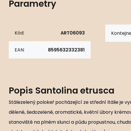
Parametry
Kód:
ART06093
Kontejne
EAN:
8595632332381
Popis
Santolina etrusca
Stálezelený polokeř pocházející ze střední Itálie je v
dělené, šedozelené, aromatické, květní úbory krémově 
stanoviště na plném slunci a půdu propustnou, chudou 