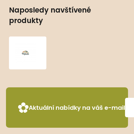
Naposledy navštívené
produkty
Salvia
nemorosa
‘Viola
Klose’
Aktuální nabídky na váš e-mail