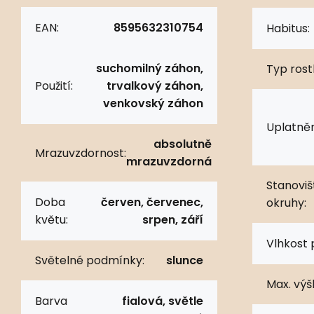
EAN:
8595632310754
Habitus:
suchomilný záhon,
Typ rostl
Použití:
trvalkový záhon,
venkovský záhon
Uplatněn
absolutně
Mrazuvzdornost:
mrazuvzdorná
Stanoviš
Doba
červen, červenec,
okruhy:
květu:
srpen, září
Vlhkost 
Světelné podmínky:
slunce
Max. výš
Barva
fialová, světle