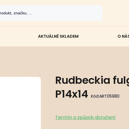
AKTUÁLNĚ SKLADEM
O NÁ
Rudbeckia fulg
P14x14
Kód:
ART05980
Termín a způsob doručení