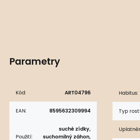
Parametry
Kód:
ART04796
Habitus:
EAN:
8595632309994
Typ rostl
suché zídky,
Uplatněn
Použití:
suchomilný záhon,