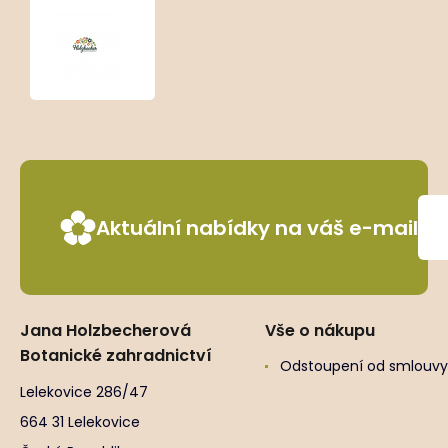
Phlox
subulata
‘mix’
Aktuální nabídky na váš e-mail
Jana Holzbecherová
Vše o nákupu
Botanické zahradnictví
Odstoupení od smlouvy
Lelekovice 286/47
664 31 Lelekovice