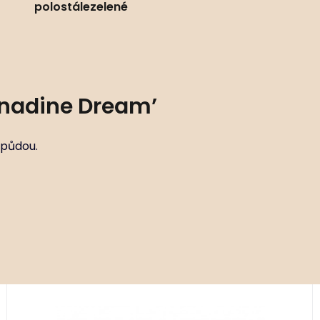
polostálezelené
enadine Dream’
 půdou.
Kód:
ART01921