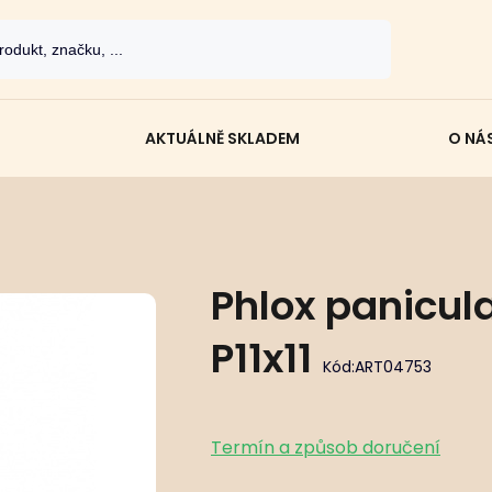
AKTUÁLNĚ SKLADEM
O NÁ
Phlox panicul
P11x11
Kód:
ART04753
Termín a způsob doručení