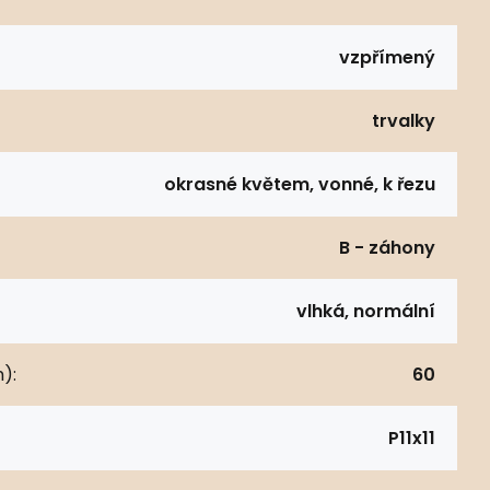
vzpřímený
trvalky
okrasné květem, vonné, k řezu
B - záhony
vlhká, normální
):
60
P11x11