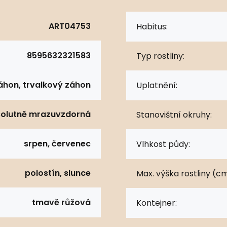
ART04753
Habitus:
8595632321583
Typ rostliny:
áhon, trvalkový záhon
Uplatnění:
olutně mrazuvzdorná
Stanovištní okruhy:
srpen, červenec
Vlhkost půdy:
polostín, slunce
Max. výška rostliny (cm
tmavě růžová
Kontejner: