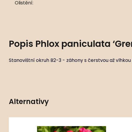
Olistění:
Popis
Phlox paniculata ‘Gr
Stanovištní okruh B2-3 - záhony s čerstvou až vlhkou
Alternativy
Kód:
ART01930