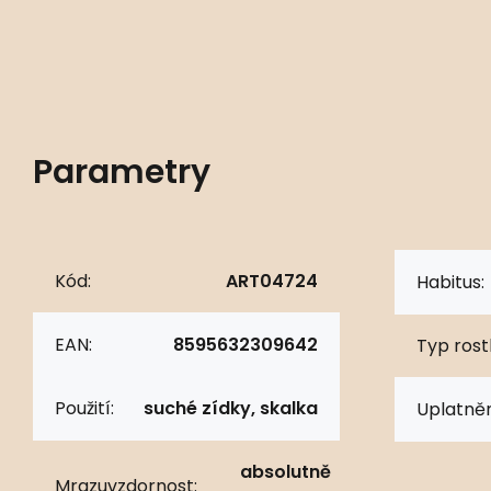
Parametry
Kód:
ART04724
Habitus:
EAN:
8595632309642
Typ rostl
Použití:
suché zídky, skalka
Uplatněn
absolutně
Mrazuvzdornost: