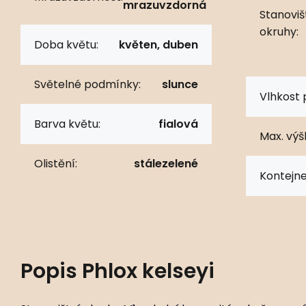
mrazuvzdorná
Stanoviš
okruhy:
Doba květu:
květen, duben
Světelné podmínky:
slunce
Vlhkost 
Barva květu:
fialová
Max. výš
Olistění:
stálezelené
Kontejne
Popis
Phlox kelseyi