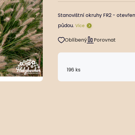
Stanovištní okruhy FR2 - otevře
půdou.
Více
Oblíbený
Porovnat
196 ks