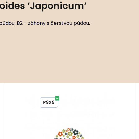
oides ‘Japonicum’
 půdou, B2 - záhony s čerstvou půdou.
290 ks
Kód:
ART00039
Pennisetum alopecuroides
P9X9
P11X11
P14X14
Stanovištní okruhy FR2 - otevřené plochy s čerstvou
půdou, B2 - záhony s čerstvou půdou.