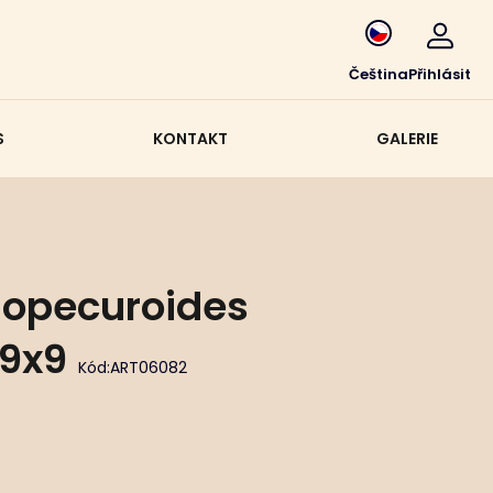
Čeština
Přihlásit
S
KONTAKT
GALERIE
lopecuroides
P9x9
Kód:
ART06082