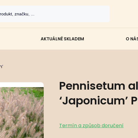
AKTUÁLNĚ SKLADEM
O NÁ
m’
Pennisetum a
‘Japonicum’ 
Termín a způsob doručení