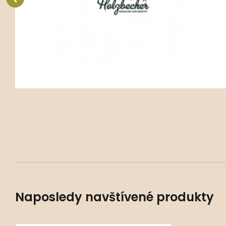
Oblíbený
Porovnat
Naposledy navštívené produkty