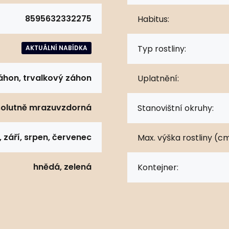
8595632332275
Habitus:
Typ rostliny:
AKTUÁLNÍ NABÍDKA
áhon, trvalkový záhon
Uplatnění:
olutně mrazuvzdorná
Stanovištní okruhy:
n, září, srpen, červenec
Max. výška rostliny (cm
hnědá, zelená
Kontejner: