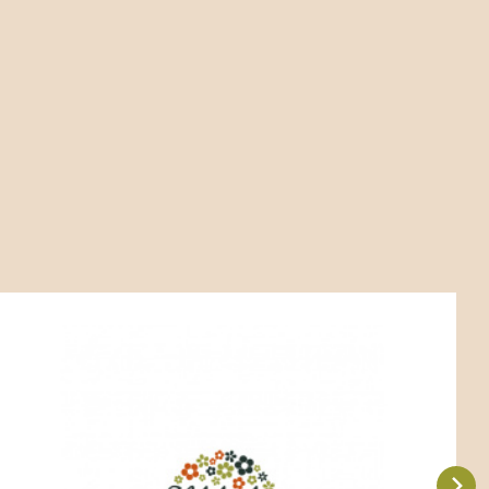
Kód:
ART00649
Pennisetum setaceum ‘Rubrum’
P9X9
P11X11
Stanovištní okruhy FR2 - otevřené plochy s čerstvou
půdou, B2 - záhony s čerstvou půdou.