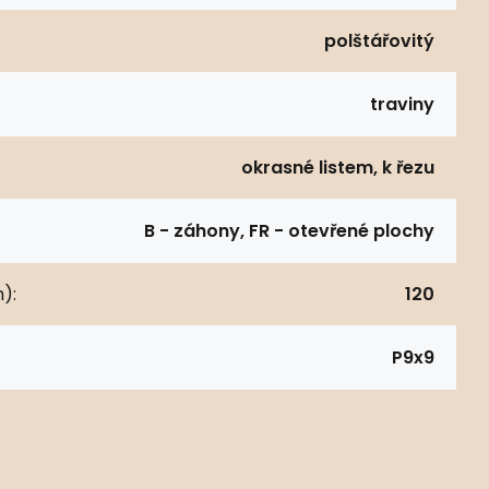
polštářovitý
traviny
okrasné listem, k řezu
B - záhony, FR - otevřené plochy
):
120
P9x9