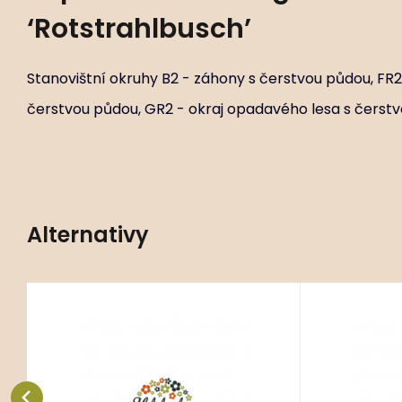
‘Rotstrahlbusch’
Stanovištní okruhy B2 - záhony s čerstvou půdou, FR2
čerstvou půdou, GR2 - okraj opadavého lesa s čerst
Alternativy
Kód:
ART00643
Panicum ‘Cardinal’
Panicum
P11X11
P
Stanovištní okruhy B2 - záhony s
Stanovištní
čerstvou půdou, FR2 - otevřené
čerstvou pů