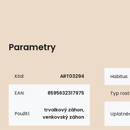
Parametry
Kód:
ART03294
Habitus:
EAN:
8595632317975
Typ rostl
trvalkový záhon,
Použití:
Uplatněn
venkovský záhon