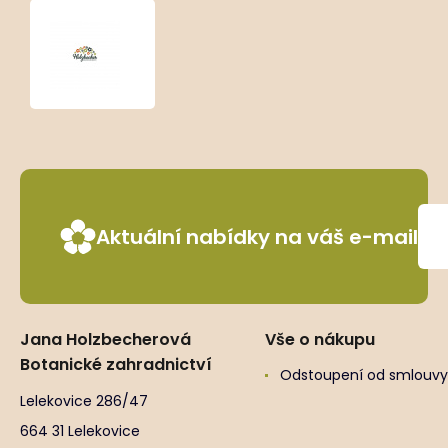
Panicum
virgatum
‘Rotstrahlbusch’
Aktuální nabídky na váš e-mail
Jana Holzbecherová
Vše o nákupu
Botanické zahradnictví
Odstoupení od smlouvy
Lelekovice 286/47
664 31 Lelekovice