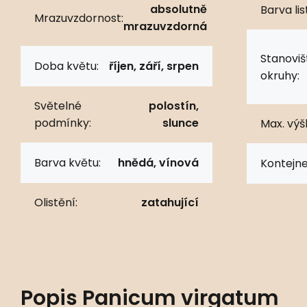
absolutně
Barva lis
Mrazuvzdornost:
mrazuvzdorná
Stanoviš
Doba květu:
říjen, září, srpen
okruhy:
Světelné
polostín,
podmínky:
slunce
Max. výš
Barva květu:
hnědá, vínová
Kontejne
Olistění:
zatahující
Popis
Panicum virgatum