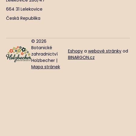
Lelekovice 286/47
664 31 Lelekovice
Česká Republika
© 2026
Botanické
Eshopy
a
webové stránky
od
zahradnictví
BINARGON.cz
Holzbecher |
Mapa stránek