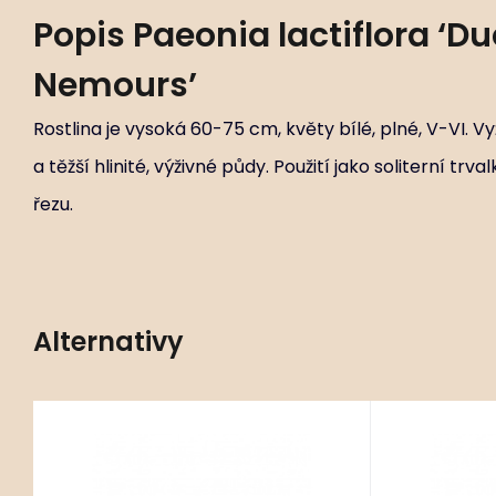
Popis
Paeonia lactiflora ‘D
Nemours’
Rostlina je vysoká 60-75 cm, květy bílé, plné, V-VI. V
a těžší hlinité, výživné půdy. Použití jako soliterní trv
řezu.
Alternativy
Kód:
ART02676
Paeonia lactiflora mix
Paeonia l
C10L
Stanovištní okruh B2 - záhony s
Stanovištní