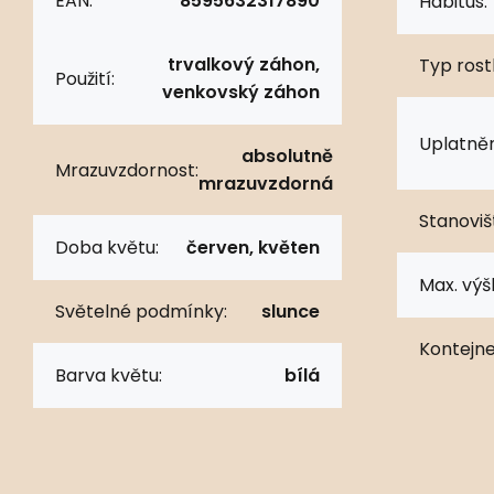
EAN:
8595632317890
Habitus:
trvalkový záhon,
Typ rostl
Použití:
venkovský záhon
Uplatněn
absolutně
Mrazuvzdornost:
mrazuvzdorná
Stanoviš
Doba květu:
červen, květen
Max. výš
Světelné podmínky:
slunce
Kontejne
Barva květu:
bílá