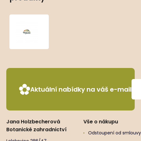
Paeonia
lactiflora
‘Duchesse
de
Nemours’
Aktuální nabídky na váš e-mail
Jana Holzbecherová
Vše o nákupu
Botanické zahradnictví
Odstoupení od smlouvy