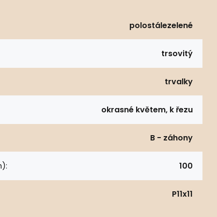
polostálezelené
trsovitý
trvalky
okrasné květem, k řezu
B - záhony
):
100
P11x11