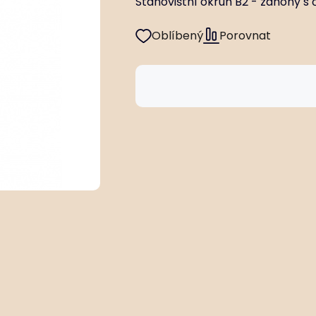
Stanovištní okruh B2 - záhony s
Oblíbený
Porovnat