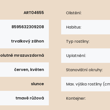
ART04655
Olistění:
8595632309208
Habitus:
trvalkový záhon
Typ rostliny:
olutně mrazuvzdorná
Uplatnění:
červen, květen
Stanovištní okruhy:
slunce
Max. výška rostliny (cm
tmavě růžová
Kontejner: