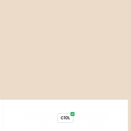
23 ks
Kód:
ART01841
Paeonia ‘Cora Louise’
C10L
Stanovištní okruh B2 - záhony s čerstvou půdou.