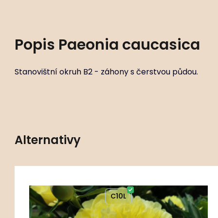
Popis
Paeonia caucasica
Stanovištní okruh B2 - záhony s čerstvou půdou.
Alternativy
6 ks
Kód:
ART01838
Paeonia ‘Bartzella’
C10L
Stanovištní okruh B2 - záhony s čerstvou půdou.