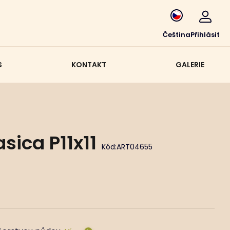
Čeština
Přihlásit
S
KONTAKT
GALERIE
sica P11x11
Kód:
ART04655