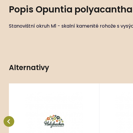
Popis
Opuntia polyacantha
Stanovištní okruh M1 - skalní kamenité rohože s vys
Alternativy
Kód:
ART01829
Opuntia humifusa
Opunti
P11X11
Stanovištní okruh M1 - skalní
Stanovištní 
kamenité rohože s vysýchavou
kamenité r
půdou.
půdou.
Oblíbený
Porovnat