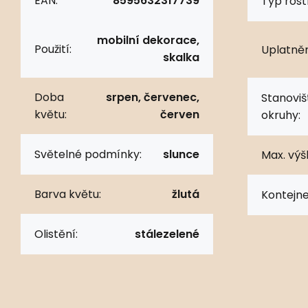
EAN:
8595632317739
Typ rostl
mobilní dekorace,
Použití:
Uplatněn
skalka
Doba
srpen, červenec,
Stanoviš
květu:
červen
okruhy:
Světelné podmínky:
slunce
Max. výš
Barva květu:
žlutá
Kontejne
Olistění:
stálezelené