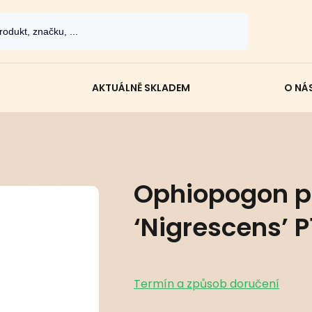
AKTUÁLNĚ SKLADEM
O NÁ
Ophiopogon p
‘Nigrescens’ P1
Termín a způsob doručení