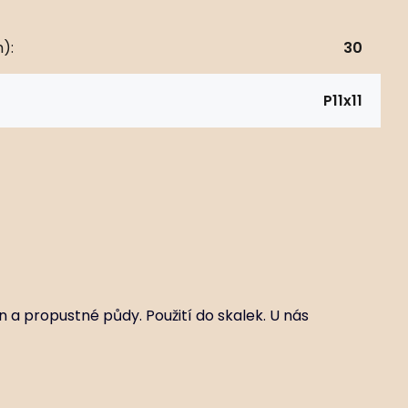
):
30
P11x11
n a propustné půdy. Použití do skalek. U nás