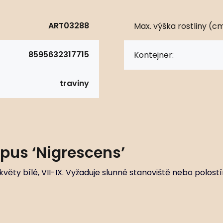
ART03288
Max. výška rostliny (cm
8595632317715
Kontejner:
traviny
pus ‘Nigrescens’
věty bílé, VII-IX. Vyžaduje slunné stanoviště nebo polostí