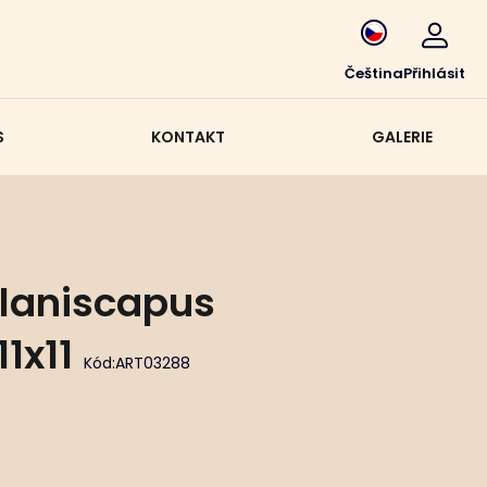
Čeština
Přihlásit
S
KONTAKT
GALERIE
laniscapus
1x11
Kód:
ART03288