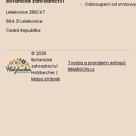
Botanické zahradnictví
Odstoupení od smlouvy
Lelekovice 286/47
664 31 Lelekovice
Česká Republika
© 2026
Botanické
Tvorba a pronájem eshopů
zahradnictví
BINARGON.cz
Holzbecher |
Mapa stránek