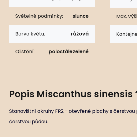
Světelné podmínky:
slunce
Max. výš
Barva květu:
růžová
Kontejne
Olistění:
polostálezelené
Popis
Miscanthus sinensis ‘
Stanovištní okruhy FR2 - otevřené plochy s čerstvou 
čerstvou půdou.