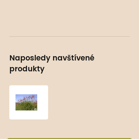
Naposledy navštívené
produkty
Miscanthus
sinensis
‘Sirene’