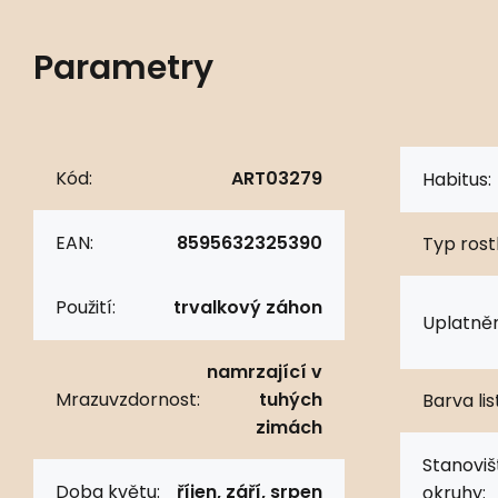
Parametry
Kód:
ART03279
Habitus:
EAN:
8595632325390
Typ rostl
Použití:
trvalkový záhon
Uplatněn
namrzající v
Mrazuvzdornost:
tuhých
Barva lis
zimách
Stanoviš
Doba květu:
říjen, září, srpen
okruhy: