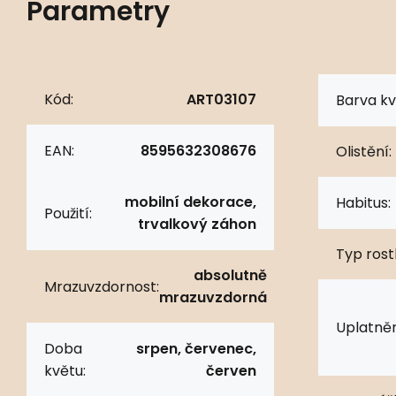
Parametry
Kód:
ART03107
Barva kv
EAN:
8595632308676
Olistění:
mobilní dekorace,
Habitus:
Použití:
trvalkový záhon
Typ rostl
absolutně
Mrazuvzdornost:
mrazuvzdorná
Uplatněn
Doba
srpen, červenec,
květu:
červen