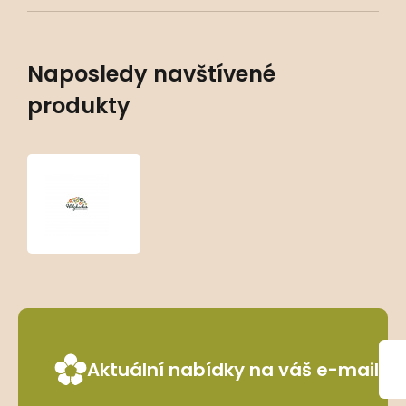
Naposledy navštívené
produkty
Mentha
‘Ginger’
Aktuální nabídky na váš e-mail