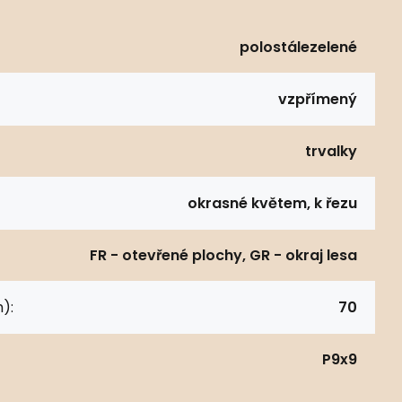
polostálezelené
vzpřímený
trvalky
okrasné květem, k řezu
FR - otevřené plochy, GR - okraj lesa
):
70
P9x9