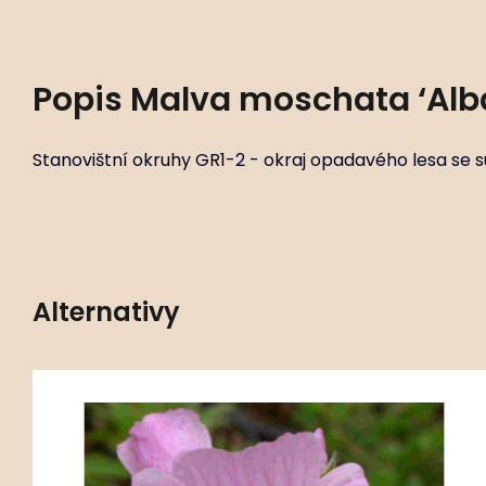
Popis
Malva moschata ‘Alb
Stanovištní okruhy GR1-2 - okraj opadavého lesa se s
Alternativy
Kód:
ART01780
Malva moschata ‘Pink Perfection’
P11X11
Stanovištní okruhy GR1-2 - okraj opadavého lesa se