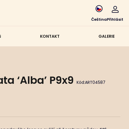
Čeština
Přihlásit
S
KONTAKT
GALERIE
a ‘Alba’ P9x9
Kód:
ART04587