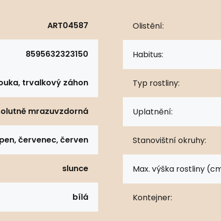
ART04587
Olistění:
8595632323150
Habitus:
ouka, trvalkový záhon
Typ rostliny:
olutně mrazuvzdorná
Uplatnění:
rpen, červenec, červen
Stanovištní okruhy:
slunce
Max. výška rostliny (cm
bílá
Kontejner: