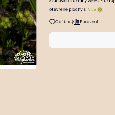
Stanovištní okruhy GR1-2 - okraj
otevřené plochy s
Více
Oblíbený
Porovnat