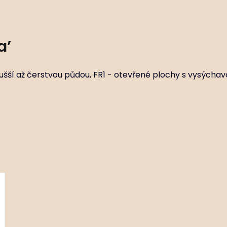
a’
ušší až čerstvou půdou, FR1 - otevřené plochy s vysýcha