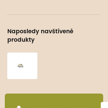
Naposledy navštívené
produkty
Leucanthemum
‘King's
Crown’