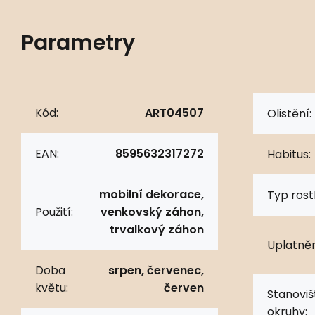
Parametry
Kód:
ART04507
Olistění:
EAN:
8595632317272
Habitus:
mobilní dekorace,
Typ rostl
Použití:
venkovský záhon,
trvalkový záhon
Uplatněn
Doba
srpen, červenec,
květu:
červen
Stanoviš
okruhy: