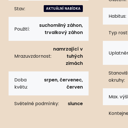
Stav:
AKTUÁLNÍ NABÍDKA
Habitus:
suchomilný záhon,
Použití:
trvalkový záhon
Typ rostl
namrzající v
Uplatněn
Mrazuvzdornost:
tuhých
zimách
Stanoviš
Doba
srpen, červenec,
okruhy:
květu:
červen
Max. výš
Světelné podmínky:
slunce
Kontejne