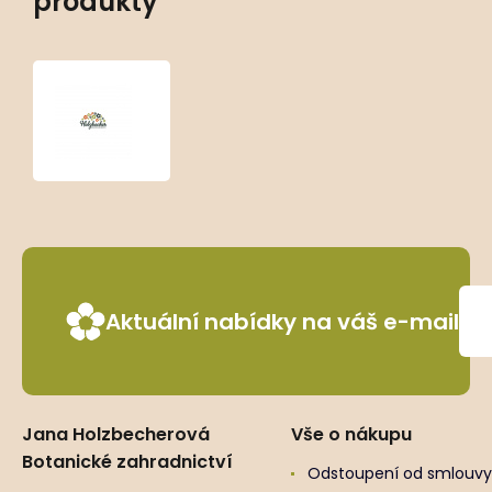
produkty
Kniphofia
uvaria
‘Royal
Castle’
Aktuální nabídky na váš e-mail
Jana Holzbecherová
Vše o nákupu
Botanické zahradnictví
Odstoupení od smlouvy