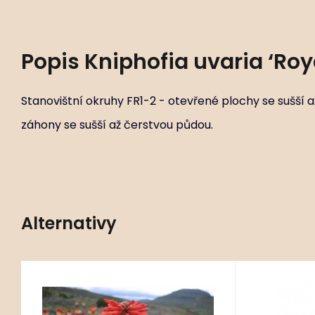
Popis
Kniphofia uvaria ‘Roy
Stanovištní okruhy FR1-2 - otevřené plochy se sušší a
záhony se sušší až čerstvou půdou.
Alternativy
+ 156 čerstvě nasázeno
EAN:
Kód:
8595632334668
ART01660
Kniphofia caulescens
Kni
P11X11