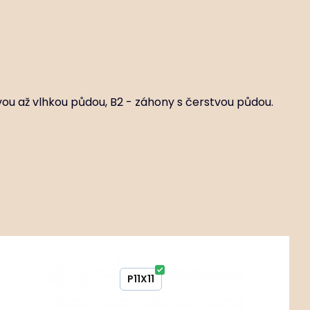
vou až vlhkou půdou, B2 - záhony s čerstvou půdou.
162 ks
Kód:
ART01645
Iris sibirica ‘Perry's Blue’
P11X11
Stanovištní okruhy FR2-3 - otevřené plochy s