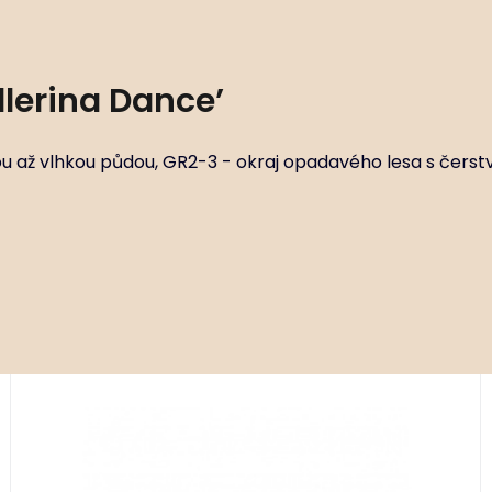
allerina Dance’
u až vlhkou půdou, GR2-3 - okraj opadavého lesa s čerst
Kód:
ART01647
Iris sibirica ‘Ruffled Velvet’
P11X11
Stanovištní okruhy FR2-3 - otevřené plochy s