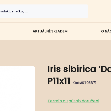
AKTUÁLNĚ SKLADEM
O NÁ
Iris sibirica 
P11x11
Kód:
ART05671
Termín a způsob doručení