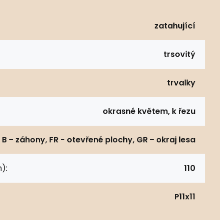
zatahující
trsovitý
trvalky
okrasné květem, k řezu
B - záhony, FR - otevřené plochy, GR - okraj lesa
):
110
P11x11