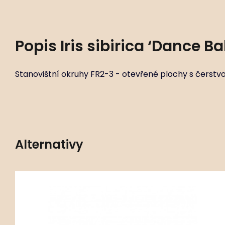
Popis
Iris sibirica ‘Dance B
Stanovištní okruhy FR2-3 - otevřené plochy s čerstvo
Alternativy
Kód:
ART01650
Iris sibirica ‘Soft Blue’
P11X11
Stanovištní okruhy FR2-3 - otevřené plochy s