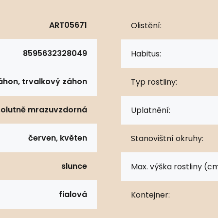
ART05671
Olistění:
8595632328049
Habitus:
áhon, trvalkový záhon
Typ rostliny:
olutně mrazuvzdorná
Uplatnění:
červen, květen
Stanovištní okruhy:
slunce
Max. výška rostliny (cm
fialová
Kontejner: