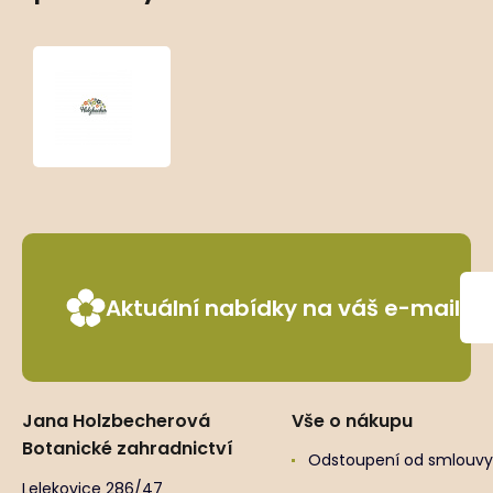
Iris
germanica
‘Springtime
Madonna’
Aktuální nabídky na váš e-mail
Jana Holzbecherová
Vše o nákupu
Botanické zahradnictví
Odstoupení od smlouvy
Lelekovice 286/47