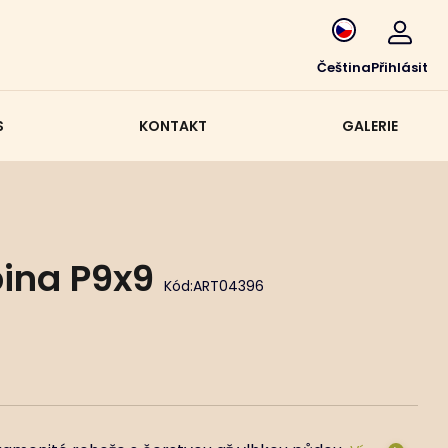
Čeština
Přihlásit
S
KONTAKT
GALERIE
pina P9x9
Kód:
ART04396