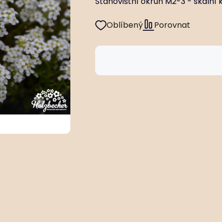
Stanovištní okruh M2-3 - skalní
Oblíbený
Porovnat