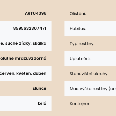
ART04396
Olistění:
8595632307471
Habitus:
e, suché zídky, skalka
Typ rostliny:
olutně mrazuvzdorná
Uplatnění:
červen, květen, duben
Stanovištní okruhy:
slunce
Max. výška rostliny (cm
bílá
Kontejner: