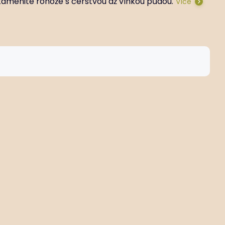
 kamenité rohože s čerstvou až vlhkou půdou.
Více