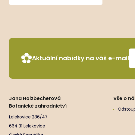
Aktuální nabídky na váš e-mail
Jana Holzbecherová
Vše o n
Botanické zahradnictví
Odstoup
Lelekovice 286/47
664 31 Lelekovice
Česká Republika