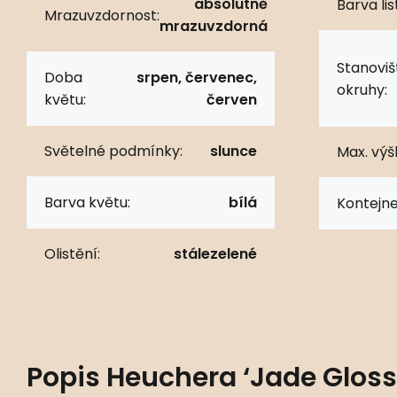
absolutně
Barva lis
Mrazuvzdornost:
mrazuvzdorná
Stanoviš
Doba
srpen, červenec,
okruhy:
květu:
červen
Světelné podmínky:
slunce
Max. výš
Barva květu:
bílá
Kontejne
Olistění:
stálezelené
Popis
Heuchera ‘Jade Gloss