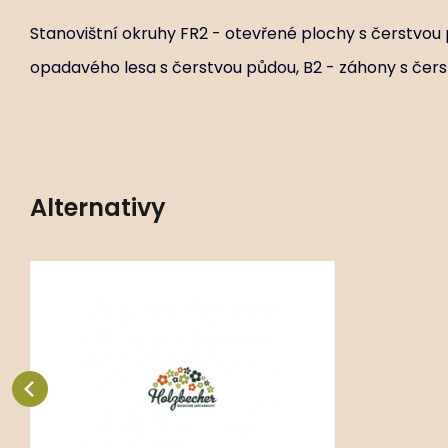
Stanovištní okruhy FR2 - otevřené plochy s čerstvou 
opadavého lesa s čerstvou půdou, B2 - záhony s čer
Alternativy
Kód:
ART01542
Heuchera ‘Sugar Plum’
P14X14
Stanovištní okruhy FR2 - otevřené
plochy s čerstvou půdou, GR2 -
okraj opadavého lesa s čerstvou
Oblíbený
Porovnat
půd