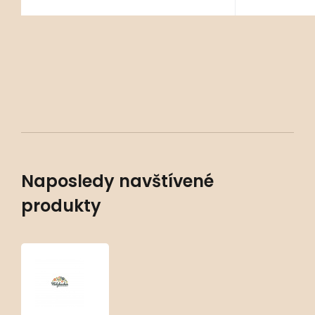
Naposledy navštívené
produkty
Heuchera
‘Ginger
Ale’