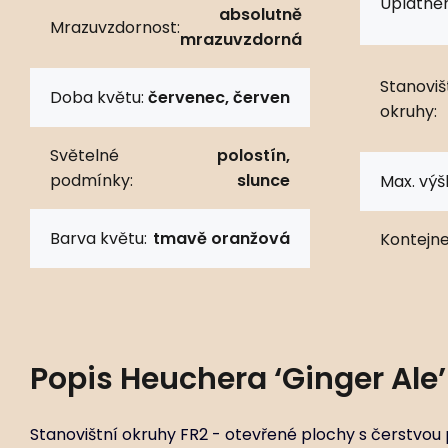
Uplatněn
absolutně
Mrazuvzdornost:
mrazuvzdorná
Stanoviš
Doba květu:
červenec, červen
okruhy:
Světelné
polostín,
podmínky:
slunce
Max. výš
Barva květu:
tmavě oranžová
Kontejne
Popis
Heuchera ‘Ginger Ale’
Stanovištní okruhy FR2 - otevřené plochy s čerstvou 