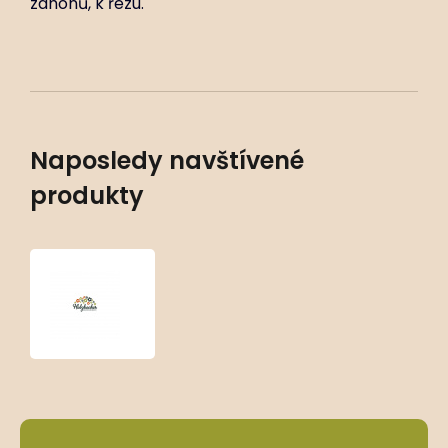
záhonů, k řezu.
Naposledy navštívené
produkty
Heliopsis
‘Luna’