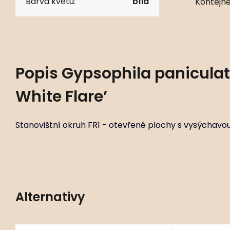
Barva květu:
bílá
Kontejne
Popis
Gypsophila paniculata
White Flare’
Stanovištní okruh FR1 - otevřené plochy s vysýchavo
Alternativy