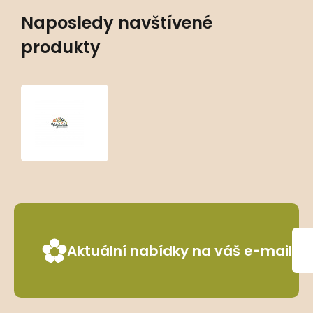
Naposledy navštívené
produkty
Gypsophila
paniculata
‘Festival
White
Flare’
Aktuální nabídky na váš e-mail