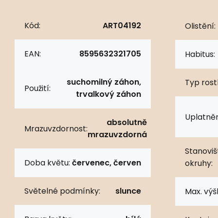
Kód:
ART04192
Olistění:
EAN:
8595632321705
Habitus:
suchomilný záhon,
Typ rostl
Použití:
trvalkový záhon
Uplatněn
absolutně
Mrazuvzdornost:
mrazuvzdorná
Stanoviš
Doba květu:
červenec, červen
okruhy:
Světelné podmínky:
slunce
Max. výš