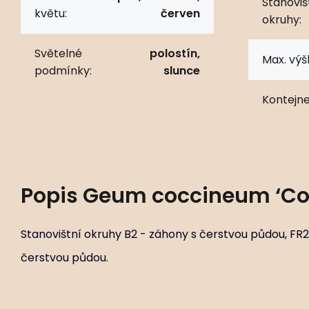
Stanoviš
květu:
červen
okruhy:
Světelné
polostín,
Max. výš
podmínky:
slunce
Kontejne
Popis
Geum coccineum ‘Co
Stanovištní okruhy B2 - záhony s čerstvou půdou, FR2
čerstvou půdou.