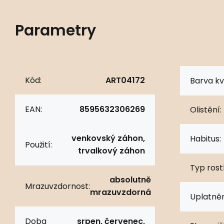
Parametry
Kód:
ART04172
Barva kv
EAN:
8595632306269
Olistění:
venkovský záhon,
Habitus:
Použití:
trvalkový záhon
Typ rostl
absolutně
Mrazuvzdornost:
mrazuvzdorná
Uplatněn
Doba
srpen, červenec,