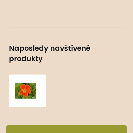
Naposledy navštívené
produkty
Geum
coccineum
‘Cooky’