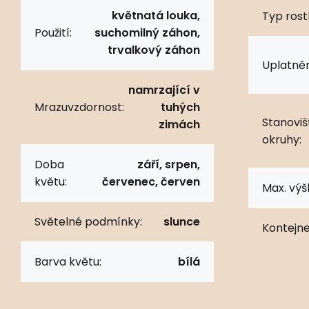
květnatá louka,
Typ rostl
Použití:
suchomilný záhon,
trvalkový záhon
Uplatněn
namrzající v
Mrazuvzdornost:
tuhých
Stanoviš
zimách
okruhy:
Doba
září, srpen,
květu:
červenec, červen
Max. výš
Světelné podmínky:
slunce
Kontejne
Barva květu:
bílá