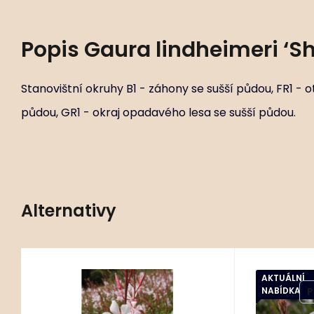
Popis
Gaura lindheimeri ‘Sh
Stanovištní okruhy B1 - záhony se sušší půdou, FR1 - 
půdou, GR1 - okraj opadavého lesa se sušší půdou.
Alternativy
804 ks
AKTUÁLNÍ
Kód:
ART00117
Gaura lindheimeri
Gaur
P9X9
P11X11
NABÍDKA
P
‘Whirl
Stanovištní okruhy B1 - záhony se
Stanovištní