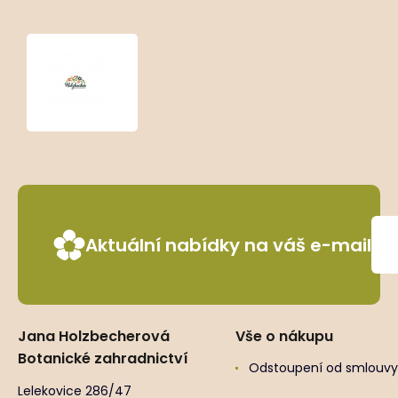
Gaura
lindheimeri
‘Short
Form’
Aktuální nabídky na váš e-mail
Jana Holzbecherová
Vše o nákupu
Botanické zahradnictví
Odstoupení od smlouvy
Lelekovice 286/47