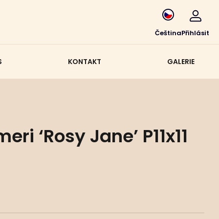
Čeština
Přihlásit
S
KONTAKT
GALERIE
eri ‘Rosy Jane’ P11x11