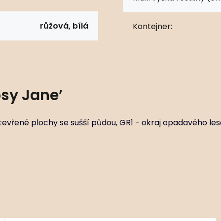
růžová, bílá
Kontejner:
osy Jane’
otevřené plochy se sušší půdou, GR1 - okraj opadavého les