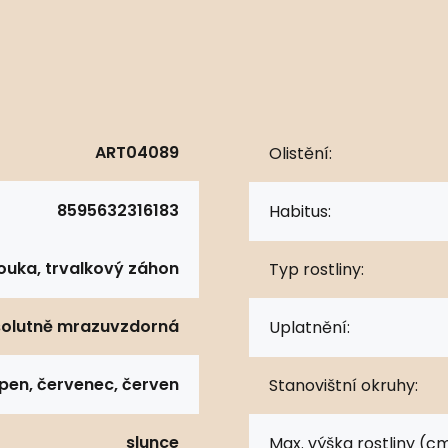
ART04089
Olistění:
8595632316183
Habitus:
ouka, trvalkový záhon
Typ rostliny:
olutně mrazuvzdorná
Uplatnění:
pen, červenec, červen
Stanovištní okruhy:
slunce
Max. výška rostliny (cm