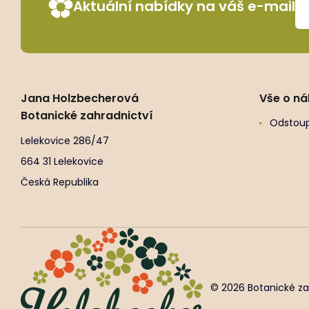
Aktuální nabídky na váš e-mail
Jana Holzbecherová
Vše o n
Botanické zahradnictví
Odstoup
Lelekovice 286/47
664 31 Lelekovice
Česká Republika
© 2026 Botanické za