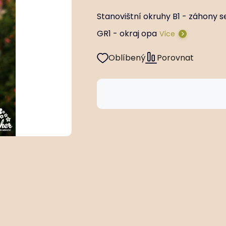
Stanovištní okruhy B1 - záhony s
GR1 - okraj opa
Více
Oblíbený
Porovnat