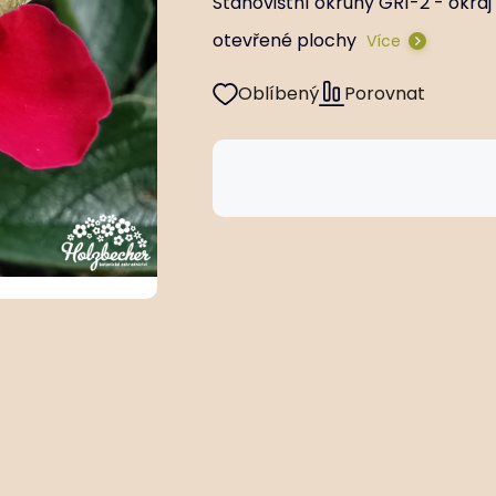
Stanovištní okruhy GR1-2 - okraj
otevřené plochy
Více
Oblíbený
Porovnat