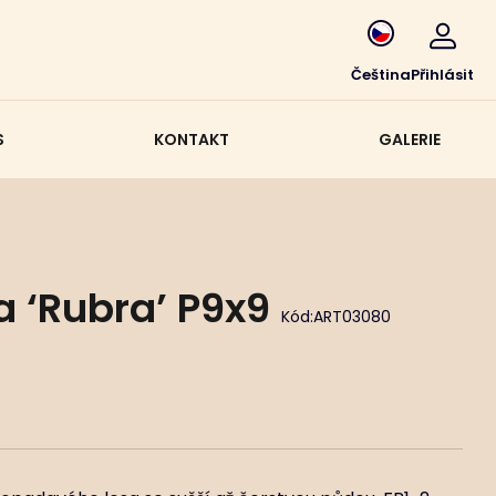
Čeština
Přihlásit
S
KONTAKT
GALERIE
a ‘Rubra’ P9x9
Kód:
ART03080