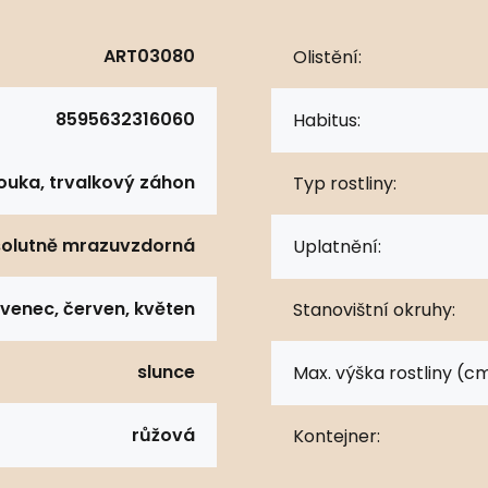
ART03080
Olistění:
8595632316060
Habitus:
ouka, trvalkový záhon
Typ rostliny:
olutně mrazuvzdorná
Uplatnění:
ervenec, červen, květen
Stanovištní okruhy:
slunce
Max. výška rostliny (cm
růžová
Kontejner: