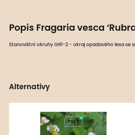
Popis
Fragaria vesca ‘Rubra
Stanovištní okruhy GR1-2 - okraj opadavého lesa se s
Alternativy
252 ks
Kód:
ART00481
Fragaria vesca ‘Alexandria’
P9X9
Stanovištní okruhy GR1-2 - okraj opadavého lesa se