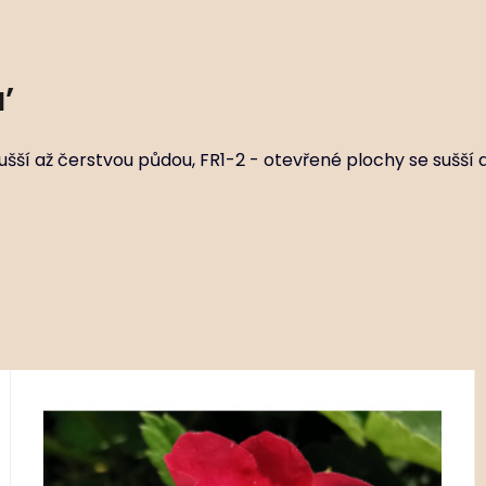
’
ušší až čerstvou půdou, FR1-2 - otevřené plochy se sušší 
Kód:
ART02452
Fragaria vesca ‘Rotbluhend’
P11X11
Stanovištní okruhy GR1-2 - okraj opadavého lesa se