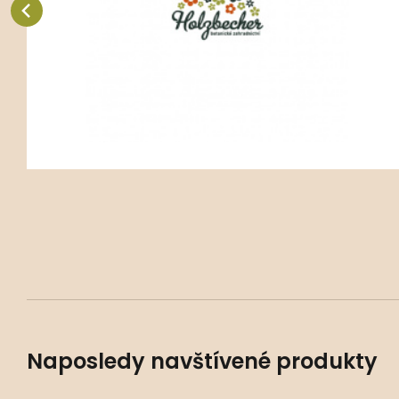
Oblíbený
Porovnat
Naposledy navštívené produkty