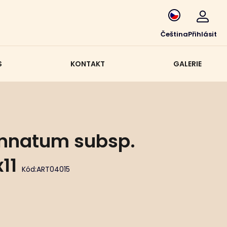
Čeština
Přihlásit
S
KONTAKT
GALERIE
nnatum subsp.
11
Kód:
ART04015