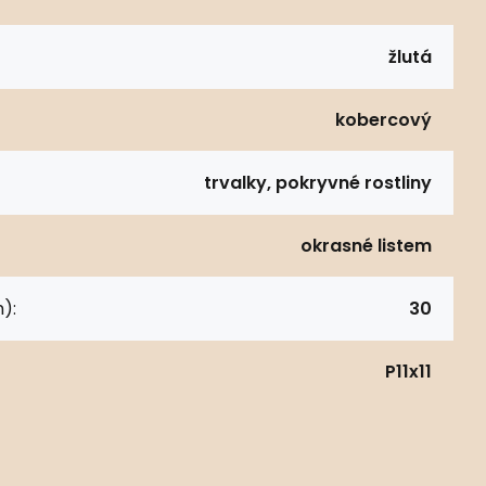
žlutá
kobercový
trvalky, pokryvné rostliny
okrasné listem
):
30
P11x11