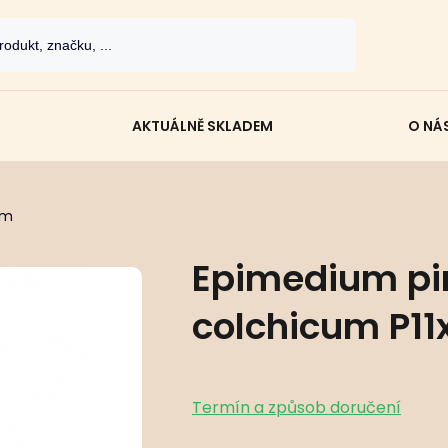
AKTUÁLNĚ SKLADEM
O NÁ
um
Epimedium pi
colchicum P11x
Termín a způsob doručení