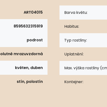
ART04015
Barva květu:
8595632315919
Habitus:
podrost
Typ rostliny:
olutně mrazuvzdorná
Uplatnění:
květen, duben
Max. výška rostliny (cm
stín, polostín
Kontejner: