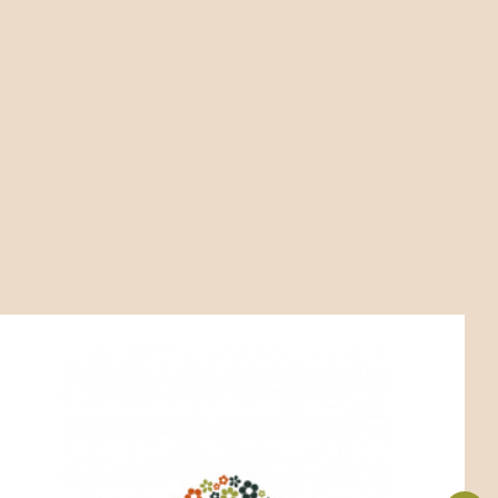
Kód:
ART02541
Epimedium grandiflorum
P11X11
Stanovištní okruh G2 - opadavý les s čerstvou
půdou.