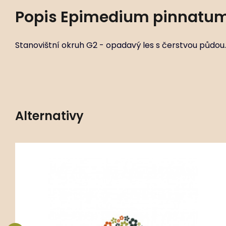
Popis
Epimedium pinnatum
Stanovištní okruh G2 - opadavý les s čerstvou půdou.
Alternativy
Kód:
ART01260
Epimedium pubigerum ‘Orangekönigin’
P11X11
Stanovištní okruh G2 - opadavý les s čerstvou
půdou.