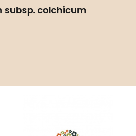
 subsp. colchicum
Kód:
ART01258
Epimedium × youngianum ‘Niveum’
P11X11
Stanovištní okruh G2 - opadavý les s čerstvou
půdou.