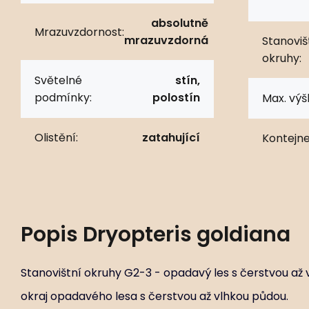
absolutně
Mrazuvzdornost:
mrazuvzdorná
Stanoviš
okruhy:
Světelné
stín,
podmínky:
polostín
Max. výš
Olistění:
zatahující
Kontejne
Popis
Dryopteris goldiana
Stanovištní okruhy G2-3 - opadavý les s čerstvou až
okraj opadavého lesa s čerstvou až vlhkou půdou.