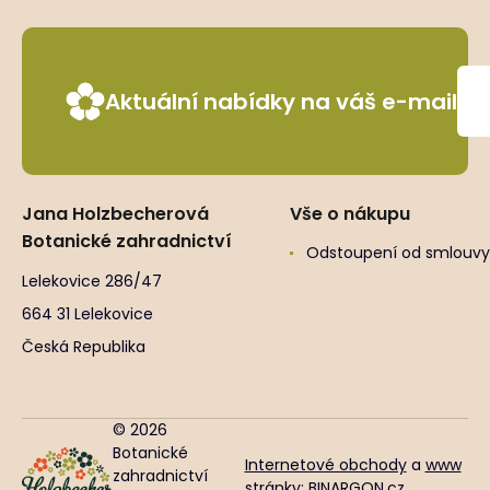
Aktuální nabídky na váš e-mail
Jana Holzbecherová
Vše o nákupu
Botanické zahradnictví
Odstoupení od smlouvy
Lelekovice 286/47
664 31 Lelekovice
Česká Republika
© 2026
Botanické
Internetové obchody
a
www
zahradnictví
stránky
:
BINARGON.cz