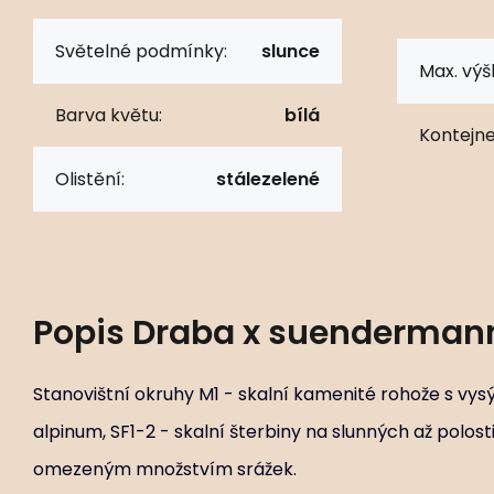
Světelné podmínky:
slunce
Max. výš
Barva květu:
bílá
Kontejne
Olistění:
stálezelené
Popis
Draba x suendermann
Stanovištní okruhy M1 - skalní kamenité rohože s vy
alpinum, SF1-2 - skalní šterbiny na slunných až polos
omezeným množstvím srážek.