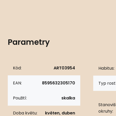
Parametry
Kód:
ART03954
Habitus:
EAN:
8595632305170
Typ rostl
Použití:
skalka
Stanoviš
okruhy:
Doba květu:
květen, duben