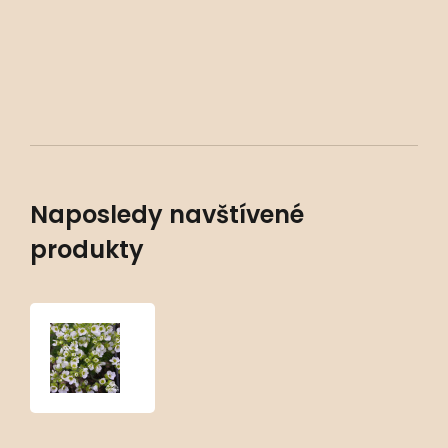
Naposledy navštívené
produkty
Draba
x
suendermannii